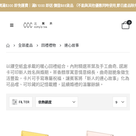
買滿$300 即免運費｜滿$1000 即送 價值$88貨品 （不能與其他優惠同時使用,節日產品除
0
全部產品
回禮禮物
連心故事
以鏤空紙盒承載的暖心回禮組合，內附精選茶葉及手工曲奇, 感謝
卡可印新人姓名與婚期。茶香醇厚寓意情意綿長，曲奇甜脆象徵生
活豐盈，卡片可手寫專屬祝福，讓賓客將「新人的連心故事」化為
可品嚐、可珍藏的記憶載體，延續婚禮的溫馨餘韻。
FILTER