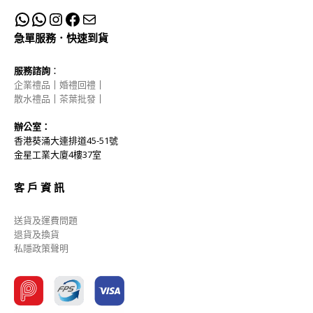
急單服務．快速到貨
服務諮詢
：
企業禮品
｜
婚禮回禮
｜
散水禮品
｜
茶葉批發
｜
辦公室：
香港葵涌大連排道45-51號
金星工業大廈4樓37室
客 戶 資 訊
送貨及運費問題
退貨及換貨
私隱政策聲明