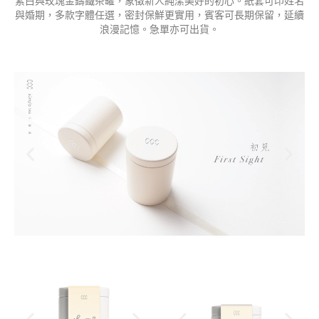
素白與玫瑰金鑄鐵茶罐，象徵新人純潔美好的初心。紙套可印姓名
與婚期，多款字體任選，密封保鮮更實用，賓客可長期保留，延續
浪漫記憶。急單亦可出貨。