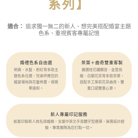
系列】
適合：
追求獨一無二的新人、想完美搭配婚宴主題
色系、重視賓客專屬記憶
婚禮色系自由選
茶葉＋曲奇雙重客製
明黃、水藍、粉紅等多款主
嚴選桂花鐵觀音、金萱烏
題色系任選，完美呼應您的
龍、白蘭花茶等多款茶葉，
婚宴場地與花藝佈置，視覺
搭配手工茉莉花茶曲奇，雙
零違和。
重口感雙重心意。
新人專屬印記服務
紙套印製新人姓名與婚期，支援中英文手寫體字型選擇，無需設計經
驗，專業團隊為您打點一切。