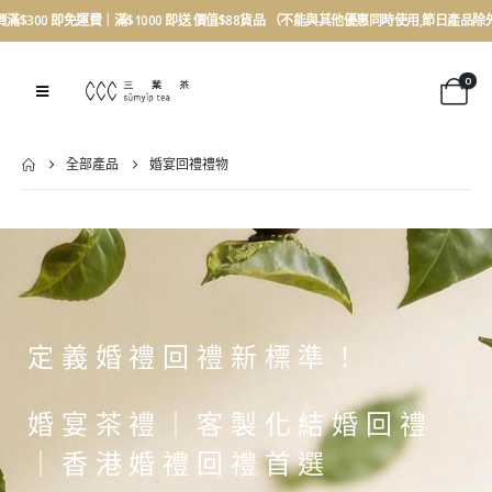
買滿$300 即免運費｜滿$1000 即送 價值$88貨品 （不能與其他優惠同時使用,節日產品除
0
全部產品
婚宴回禮禮物
定義婚禮回禮新標準！
婚宴茶禮｜客製化結婚回禮
｜香港婚禮回禮首選