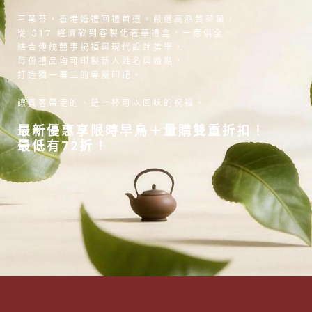
三葉茶，香港婚禮回禮首選。嚴選高品質茶葉，
從 $17 經濟款到客製化奢華禮盒，一應俱全。
結合傳統囍事祝福與現代設計美學，
每份禮品均可印製新人姓名與婚期，
打造獨一無二的專屬印記。
讓賓客帶走的，是一杯可以回味的祝福。
最新優惠享限時早鳥＋量購雙重折扣！
最低有72折！