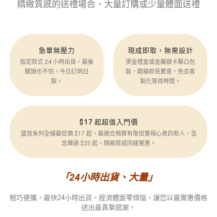
精緻質感的送禮場合、大量訂購或少量體面送禮
急單無壓力
現成即取，無需設計
指定款式 24 小時出貨，最後
燙金禮盒或金屬銀卡擊凸包
關頭也不怕，今日訂明日
裝，開箱即見驚喜，免去客
取。
製化等待時間。
$17 起超值入門價
盛放系列全線最低價 $17 起，最適合預算有限但重視心意的新人。念
念蝶語 $25 起，精緻質感同樣實惠。
「24小時出貨、大量」
輕巧便攜，最快24小時出貨。經濟體面零煩惱，讓您以最實惠價格
送出最真摯感謝。