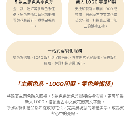
5 款主題色系零色差
新人 LOGO 專屬印製
金、銀、粉紅等多款色系任
支援印製新人專屬 LOGO 或
選，無色差銜接婚宴場地佈
標誌，搭配復古中文或花體
置與花藝設計，視覺完美統
英文字體，打造真正獨一無
一。
二的婚禮回禮。
一站式客製化服務
從色系選擇、LOGO 設計到字體搭配，專業團隊全程跟進，無需設計
經驗，輕鬆打造專屬印記。
「主題色系・LOGO印製・零色差銜接」
將婚宴主題色融入回禮，5 款色系無色差銜接婚禮佈置，更可印製
新人 LOGO，搭配復古中文或花體英文字體。
每份客製化禮品都如綻放的花朵，完美展現您的婚禮美學，成為賓
客心中的亮點。