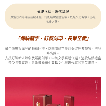
傳統祝福・現代呈現
嚴選普洱等傳統囍慶茶種，搭配精緻禮盒包裝，既是文化傳承，亦是
品味之選。
「傳統囍字・訂製刻印・長輩至愛」
融合傳統與摩登的婚禮回禮，以圓潤囍字設計保留經典韻味，搭配
時尚感。
支援訂製新人姓名及婚期刻印，中英文手寫體任選。這款結婚禮盒
深受長輩喜愛，是香港婚禮中兼具文化與現代感的完美選擇。