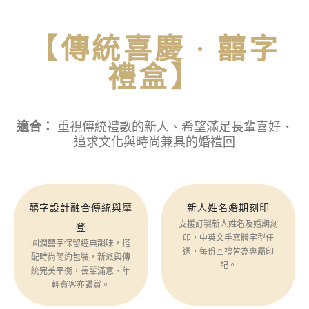
【傳統喜慶 · 囍字
禮盒】
適合：
重視傳統禮數的新人、希望滿足長輩喜好、
追求文化與時尚兼具的婚禮回
囍字設計融合傳統與摩
新人姓名婚期刻印
支援訂製新人姓名及婚期刻
登
印，中英文手寫體字型任
圓潤囍字保留經典韻味，搭
選，每份回禮皆為專屬印
配時尚簡約包裝，新派與傳
記。
統完美平衡，長輩滿意、年
輕賓客亦讚賞。