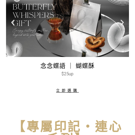
念念蝶語 ｜ 蝴蝶酥
$25up
立即選購
【專屬印記・連心