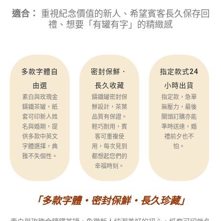
適合：
重視紀念價值的新人、希望賓客長久保存回
禮、想要「有罐有字」的精緻感
多款字體自
密封保鮮．
指定款式24
由選
長久收藏
小時出貨
素白與玫瑰金
鑄鐵罐密封保
指定款，急單
鑄鐵茶罐，紙
鮮設計，茶葉
無壓力，最後
套可印新人姓
品質有保證。
關頭訂購亦能
名與婚期，提
輕巧耐用，賓
準時送達，婚
供多款中英文
客可重複使
禮前夕也不
字體選擇，典
用，每次見到
怕。
雅不失個性。
都想起您們的
幸福時刻。
「多款字體・密封保鮮・長久珍藏」