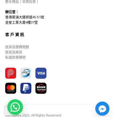
散水禮品
｜
茶葉批發
｜
辦公室：
香港葵涌大連排道45-51號
金星工業大廈4樓37室
客 戶 資 訊
送貨及運費問題
退貨及換貨
私隱政策聲明
sumyiptea 2023. All Rights Reserved