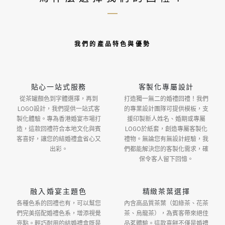
我們的產品特色與優勢
貼心一站式服務
客製化專屬設計
從茶罐顏色到字體選擇，再到
打造獨一無二的婚禮回禮！我們
LOGO設計，我們提供一站式客
的專業設計團隊可提供模板，支
製化體驗。專為香港婚宴市場打
援印製新人姓名、婚期或專屬
造，這款回禮符合本地文化與賓
LOGO於紙套，創造專屬客製化
客喜好，讓您的結婚禮盒省心又
禮物。無論您有無設計經驗，我
出彩。
們都能解決您的客製化需求，確
保令客人留下回憶。
融入婚宴主題色
精緻茶葉選擇
各種色系的回禮也有，可以幫您
內含高品質茶葉（如綠茶、花茶
們完美搭配婚禮色系，增添視覺
茶、烏龍茶），為賓客帶來絕佳
亮點。輕巧耐用的結婚禮盒既是
品茗體驗。這款喜餅不僅是婚禮