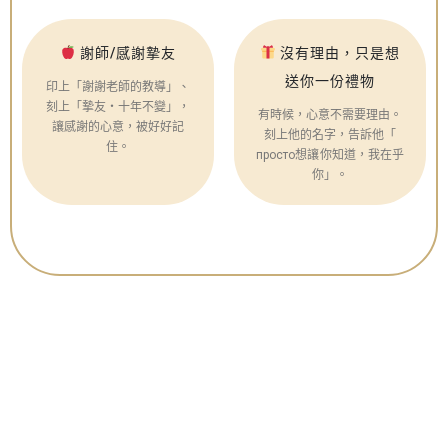
謝師/感謝摯友
沒有理由，只是想
送你一份禮物
印上「謝謝老師的教導」、
刻上「摯友・十年不變」，
有時候，心意不需要理由。
讓感謝的心意，被好好記
刻上他的名字，告訴他「
住。
просто想讓你知道，我在乎
你」。
立即訂製，讓心意與眾不
同！