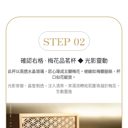
STEP 02
確認右格 · 梅花品茗杯 ◆ 光影靈動
此杯以高透水晶玻璃，匠心琢成五瓣梅花。棱線如梅瓣脈絡，杯
口似花綻放。
光影穿徹，晶瑩剔透。注入清茶，茶湯流轉宛若露珠凝於梅蕊，
生動靈逸