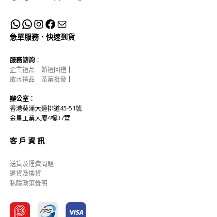
急單服務．快速到貨
服務諮詢
：
企業禮品
｜
婚禮回禮
｜
散水禮品
｜
茶葉批發
｜
辦公室：
香港葵涌大連排道45-51號
金星工業大廈4樓37室
客 戶 資 訊
送貨及運費問題
退貨及換貨
私隱政策聲明