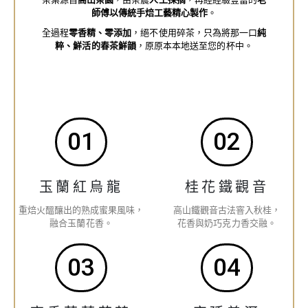
師傅以傳統手焙工藝精心製作
。
全過程
零香精、零添加
，絕不使用碎茶，只為將那一口
純
粹、鮮活的春茶鮮韻
，原原本本地送至您的杯中。
01
02
玉蘭紅烏龍
桂花鐵觀音
重焙火醞釀出的熟成蜜果風味，
高山鐵觀音古法窨入秋桂，
融合玉蘭花香。
花香與奶巧克力香交融。
03
04