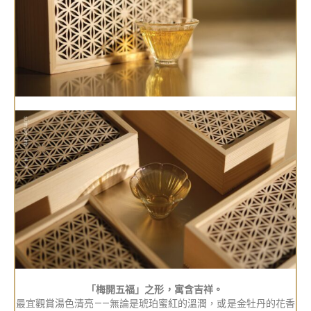
「梅開五福」之形，寓含吉祥。
最宜觀賞湯色清亮——無論是琥珀蜜紅的溫潤，或是金牡丹的花香