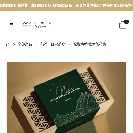
買滿$300 即免運費｜滿$1000 即送 價值$88貨品 （不能與其他優惠同時使用,節日產品除
0
全部產品
茶禮
,
日常茶禮
松影梅香·松木茶禮盒