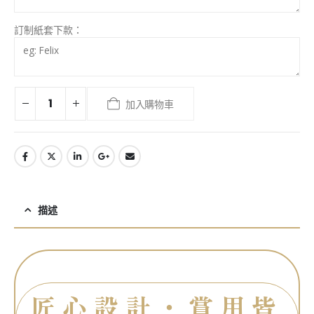
訂制紙套下款：
加入購物車
描述
匠心設計・賞用皆