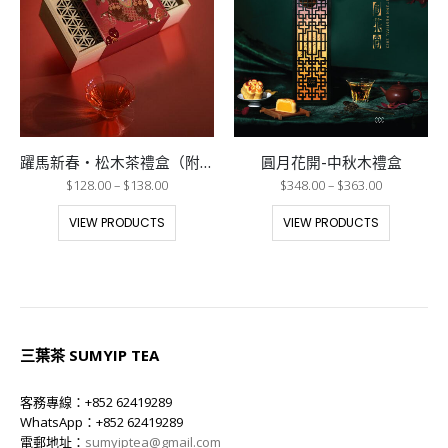
躍馬新春・松木茶禮盒（附梅花杯）
圓月花開-中秋木禮盒
$
128.00
–
$
138.00
$
348.00
–
$
363.00
VIEW PRODUCTS
VIEW PRODUCTS
三葉茶 SUMYIP TEA
客務專線：+852 62419289
WhatsApp：+852 62419289
電郵地址：
sumyiptea@gmail.com