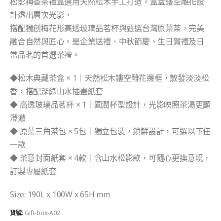
松影梅香茶禮盒選用天然松木手工打造，盒蓋鏤空雕花設
計透出層次光影，
搭配獨創梅花形高透玻璃品茗杯與甄選台灣原葉茶，完美
融合自然與匠心，是企業送禮、中秋節慶、生日賀禮及日
常品茗的首選茶禮。
◆松木典藏茶盒 × 1｜天然松木鏤空雕花邊框，散發淡淡松
香，搭配深綠山水插畫紙套
◆ 高透玻璃品茗杯 × 1｜圓潤杯型設計，光影映照茶湯更顯
澄澈
◆ 原葉三角茶包 × 5包｜獨立包裝，鎖鮮設計，可選以下任
一款
◆ 茶意封面紙套 × 4款｜含山水松影款，可隨心更換意境，
訂製專屬紙套
Size: 190L x 100W x 65H mm
貨號:
Gift-box-A02