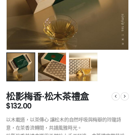
松影梅香·松木茶禮盒
$
132.00
以木載道，以茶傳心 讓松木的自然呼吸與梅瓣的玲瓏詩
意，在茶香流轉間，共譜風雅時光。