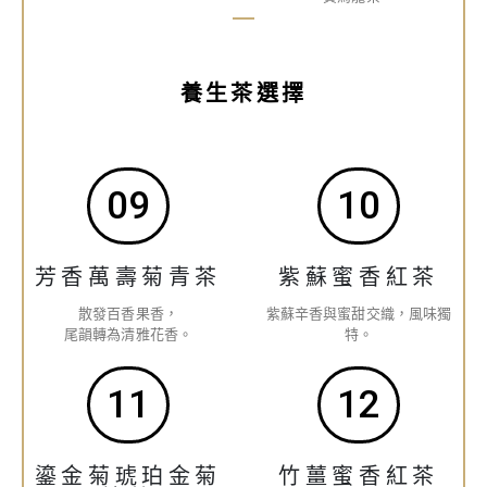
養生茶選擇
09
10
芳香萬壽菊青茶
紫蘇蜜香紅茶
散發百香果香，
紫蘇辛香與蜜甜交織，風味獨
尾韻轉為清雅花香。
特。
11
12
鎏金菊琥珀金菊
竹薑蜜香紅茶