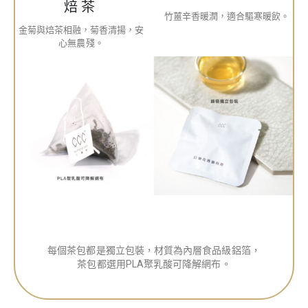
焙茶
竹薑辛香暖潤，適合驅寒暖飲。
金菊與焙茶相融，菊香清揚，安
心無農殘。
每個茶包都是獨立包裝，材質為內層食品級鋁箔，
茶包都選用PLA聚乳酸可降解網布。