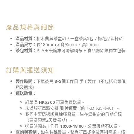
產品規格與細節
產品材質
：松木典藏茶盒x1 / 一盒茶葉5包 / 梅花品茗杯x1
產品尺寸
：長185mm x 寬95mm x 高55mm
茶包材質
：PLA玉米纖維可降解網布 + 食品級鋁箔獨立包裝
訂購與運送須知
製作時間
：下單後需
3-5個工作日
手工製作（不包括公眾假
期及週末）。
運送政策
：
訂單滿
HK$300
可享免費送貨。
未滿額訂單將安排
到付運費
（約HKD $25-$40）。
我們主要透過順豐速運發貨，旨在您指定的日期送達
（建議預留2天緩衝期）。
送貨時間為工作日
10:00-18:00
，公眾假期不送貨。
查詢與客制
：如有特殊數量、緊急訂單或企業客制需求，請