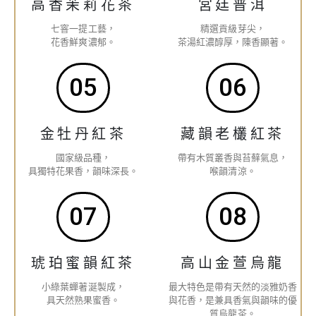
高香茉莉花茶
宮廷普洱
七窨一提工藝，
精選貢級芽尖，
花香鮮爽濃郁。
茶湯紅濃醇厚，陳香顯著。
05
06
金牡丹紅茶
藏韻老欉紅茶
國家級品種，
帶有木質叢香與苔蘚氣息，
具獨特花果香，韻味深長。
喉韻清涼。
07
08
琥珀蜜韻紅茶
高山金萱烏龍
小綠葉蟬著涎製成，
最大特色是帶有天然的淡雅奶香
具天然熟果蜜香。
與花香，是兼具香氣與韻味的優
質烏龍茶。