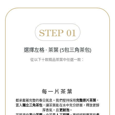
STEP 01
選擇左格 · 茶葉 (5包三角茶包)
從以下十款精品茶葉中任選一款：
每一片茶葉
都承載著完整的春日氣息。我們堅持採用
完整原片茶葉
，
置入
獨立三角茶包
，讓茶葉能在水中充分舒展，釋放更醇
厚香氣，且
更耐泡
。
茶葉源自
高山茶園
，由茶農
人工採摘
，再經經驗豐富的
老