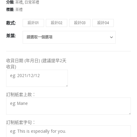
分類:
茶禮
,
日常茶禮
標籤:
茶禮
款式
設計01
設計02
設計03
設計04
茶葉
收貨日期 (年月日) (建議提早2天
收貨)
訂制紙套上款：
訂制紙套字句：