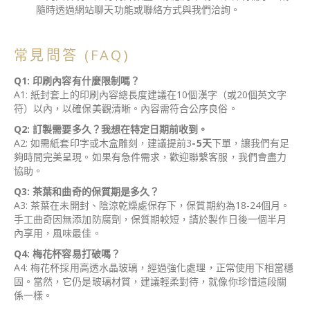
隨時透過網站聊天功能或聯絡方式與我們洽詢。
常見問答
(FAQ)
Q1: 印刷內容有什麼限制嗎？
A1: 紙封套上的印刷內容總長度建議在10個漢字（或20個英文字
符）以內，以確保美觀清晰。內容需符合公序良俗。
Q2: 訂製需要多久？我想在特定日期前收到。
A2: 如需紙套印字或木盒雕刻，建議提前3
-5天
下單，讓我們有足
夠時間完美呈現。如果有急件需求，歡迎聯繫客服，我們會盡力
協助。
Q3: 茶葉和曲奇的保質期是多久？
A3: 茶葉在未開封、陰涼乾燥處保存下，保質期約為18-24個月。
手工曲奇因無添加防腐劑，保質期較短，請於製作日後一個半月
內享用，風味最佳。
Q4: 梅花杯容易打破嗎？
A4: 梅花杯採用高透水晶玻璃，經過強化處理，正常使用下相當穩
固。當然，它仍是玻璃材質，建議輕柔對待，就像你珍惜這段關
係一樣。