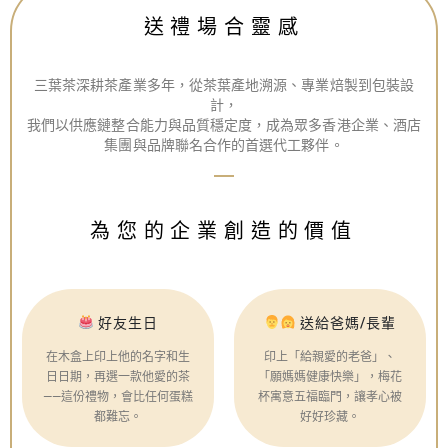
送禮場合靈感
三葉茶深耕茶產業多年，從茶葉產地溯源、專業焙製到包裝設
計，
我們以供應鏈整合能力與品質穩定度，成為眾多香港企業、酒店
集團與品牌聯名合作的首選代工夥伴。
為您的企業創造的價值
好友生日
送給爸媽/長輩
在木盒上印上他的名字和生
印上「給親愛的老爸」、
日日期，再選一款他愛的茶
「願媽媽健康快樂」，梅花
——這份禮物，會比任何蛋糕
杯寓意五福臨門，讓孝心被
都難忘。
好好珍藏。