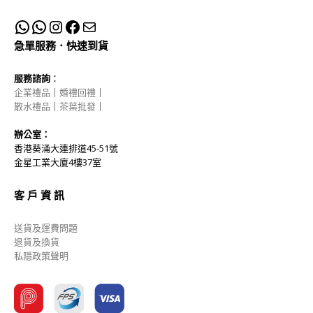
急單服務．快速到貨
服務諮詢
：
企業禮品
｜
婚禮回禮
｜
散水禮品
｜
茶葉批發
｜
辦公室：
香港葵涌大連排道45-51號
金星工業大廈4樓37室
客 戶 資 訊
送貨及運費問題
退貨及換貨
私隱政策聲明