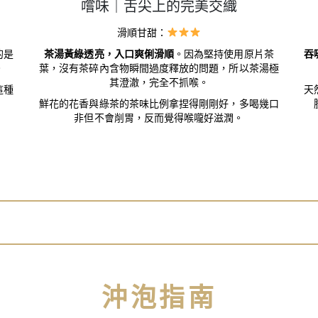
嚐味｜舌尖上的完美交織
滑順甘甜：
的是
茶湯黃綠透亮，入口爽俐滑順
。因為堅持使用原片茶
吞
。
葉，沒有茶碎內含物瞬間過度釋放的問題，所以茶湯極
其澄澈，完全不抓喉。
這種
天
鮮花的花香與綠茶的茶味比例拿捏得剛剛好，多喝幾口
非但不會削胃，反而覺得喉嚨好滋潤。
沖泡指南