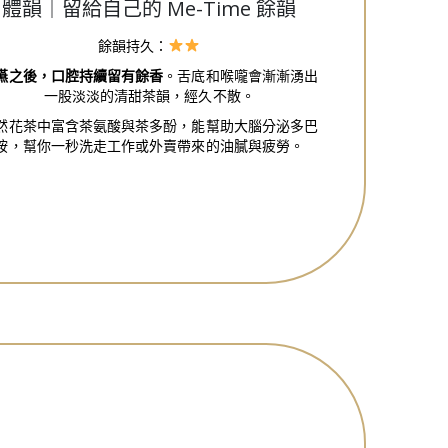
體韻｜留給自己的 Me-Time 餘韻
餘韻持久：
嚥之後，口腔持續留有餘香
。舌底和喉嚨會漸漸湧出
一股淡淡的清甜茶韻，經久不散。
然花茶中富含茶氨酸與茶多酚，能幫助大腦分泌多巴
胺，幫你一秒洗走工作或外賣帶來的油膩與疲勞。