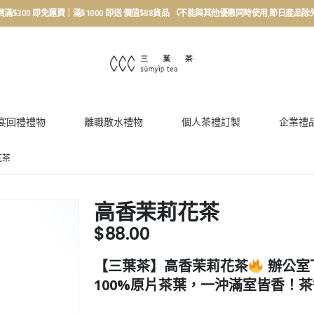
買滿$300 即免運費｜滿$1000 即送 價值$88貨品 （不能與其他優惠同時使用,節日產品除
宴回禮禮物
離職散水禮物
個人茶禮訂製
企業禮
花茶
高香茉莉花茶
$
88.00
【三葉茶】高香茉莉花茶
辦公室
100%原片茶葉，一沖滿室皆香！