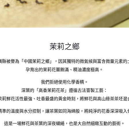
茉莉之鄉
橫縣被譽為「中國茉莉之鄉」，因其獨特的微氣候與富含微量元素的
孕育出的茉莉花蕾飽滿、精油濃度極高。
我們拒絕使用化學香精。
深葉的「高香茉莉花茶」遵循古法窨製工藝：
茉莉鮮花活性最強、吐香最盛的黃金時刻，將鮮花與高山綠茶茶坯混
精準的溫度與水分控制，讓茶葉如同海綿般，將純淨的花香深深吸入
這是一場鮮花與茶葉的深夜繾綣，也是大自然細緻互動的藝術。