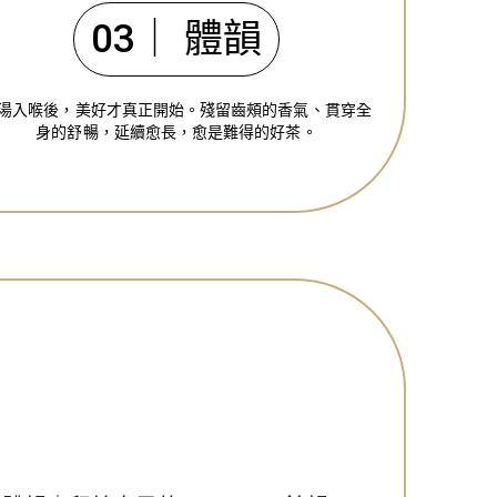
03｜ 體韻
湯入喉後，美好才真正開始。殘留齒頰的香氣、貫穿全
身的舒暢，延續愈長，愈是難得的好茶。