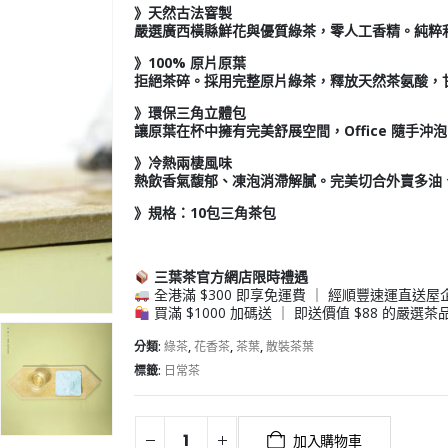
》
天然古法窨製
嚴選廣西橫縣鮮花與優質綠茶，零人工香精。純粹
》
100% 原片原葉
拒絕茶碎。採用完整原片綠茶，釋放天然茶氨酸，
》
環保三角立體包
讓原葉在杯中擁有完美舒展空間，Office 隨手
》
冷熱兩棲風味
熱飲香氣馥郁、凍泡消滯解膩。完美切合外賣多油
》規格：10包三角茶包
三葉茶官方網店限時禮遇
全港滿 $300 即享免運費 ｜ 經順豐速運直送屋企 
買滿 $1000 加碼送 ｜ 即送價值 $88 的嚴
分類:
綠茶
,
花香茶
,
茶葉
,
散裝茶葉
標籤:
日常茶
加入購物車