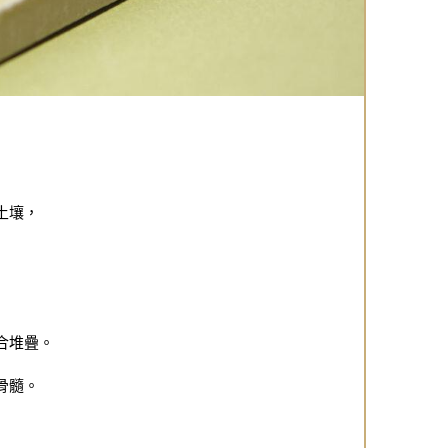
土壤，
合堆疊。
骨髓。