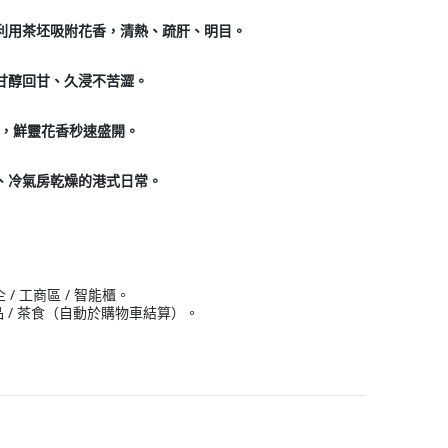
利用茶坯吸附花香，清熱、疏肝、明目。
甘醇回甘、久浸不苦澀。
沖泡，鮮靈花香秒速盛開。
、冷氣房乾燥的港式日常。
/ 工商區 / 智能櫃。
選茶品 / 茶食（自動於購物車結算）。