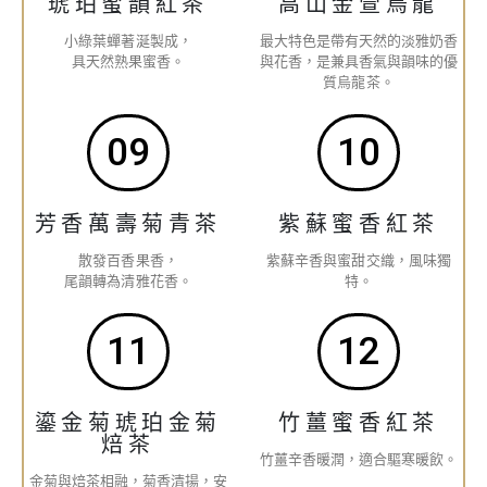
琥珀蜜韻紅茶
高山金萱烏龍
小綠葉蟬著涎製成，
最大特色是帶有天然的淡雅奶香
具天然熟果蜜香。
與花香，是兼具香氣與韻味的優
質烏龍茶。
09
10
芳香萬壽菊青茶
紫蘇蜜香紅茶
散發百香果香，
紫蘇辛香與蜜甜交織，風味獨
尾韻轉為清雅花香。
特。
11
12
鎏金菊琥珀金菊
竹薑蜜香紅茶
焙茶
竹薑辛香暖潤，適合驅寒暖飲。
金菊與焙茶相融，菊香清揚，安