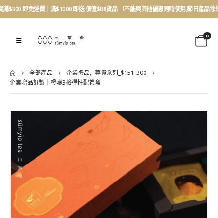
買滿$300 即免運費｜滿$1000 即送 價值$88貨品 （不能與其他優惠同時使用,節日產品除
0
全部產品
企業禮品
,
尊貴系列_$151-300
企業贈品訂製｜橙曦3格彈性配禮盒