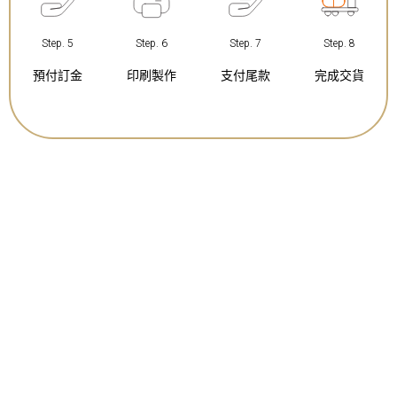
Step. 5
Step. 6
Step. 7
Step. 8
預付訂金
印刷製作
支付尾款
完成交貨
立即索取企業報價，讓心意
與眾不同！
直接透過即時聊天留下您的訊息，我們將有專人於24小時內
回覆。