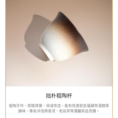
拙朴粗陶杯
粗陶手作，質樸厚實，保溫性佳。能有效激發並蘊藏茶湯醇厚
韻味，專為沖泡熟普洱、老岩茶等濃釅茶品而備。