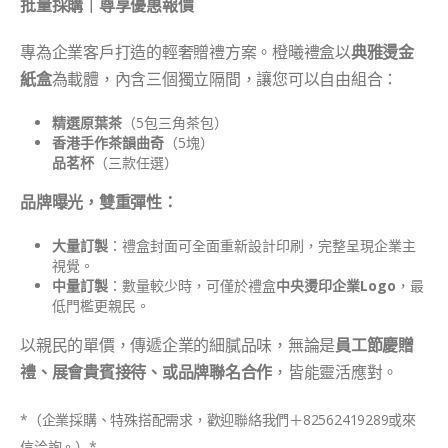
批量採購｜尊享優惠報價
專為企業客戶打造的輕奢贈禮方案。橙曦禮盒以
典雅燙金
紙盒
為載體，內含三個獨立隔間，讓您可以自由組合：
精選原葉茶
（5包三角茶包）
香港手作茶韻曲奇
（5塊）
品茗杯
（三款任選）
品牌曝光，雙重彈性：
大量訂製
：禮盒封面可全面重新設計印刷，完整呈現企業主
視覺。
中量訂製
：數量較少時，可僅於禮盒
中央燙印企業Logo
，最
低門檻更親民。
以親民的單價，傳遞企業的細膩品味，無論是
員工節慶贈
禮、展會貴賓接待、或品牌聯名合作
，皆能靈活應對。
*（企業採購、特殊搭配需求，歡迎聯絡我們＋82562419289或來
信洽詢。）*