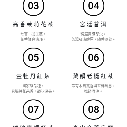
03
04
高香茉莉花茶
宮廷普洱
七窨一提工藝，
精選貢級芽尖，
花香鮮爽濃郁。
茶湯紅濃醇厚，陳香顯著。
05
06
金牡丹紅茶
藏韻老欉紅茶
國家級品種，
帶有木質叢香與苔蘚氣息，
具獨特花果香，韻味深長。
喉韻清涼。
07
08