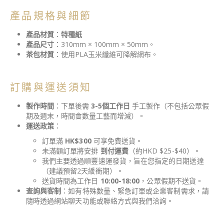
產品規格與細節
產品材質
：
特種紙
產品尺寸
：310mm × 100mm × 50mm。
茶包材質
：使用PLA玉米纖維可降解網布。
訂購與運送須知
製作時間
：下單後需
3-5個工作日
手工製作（不包括公眾假
期及週末，時間會數量工藝而增減）。
運送政策
：
訂單滿
HK$300
可享免費送貨。
未滿額訂單將安排
到付運費
（約HKD $25-$40）。
我們主要透過順豐速運發貨，旨在您指定的日期送達
（建議預留2天緩衝期）。
送貨時間為工作日
10:00-18:00
，公眾假期不送貨。
查詢與客制
：如有特殊數量、緊急訂單或企業客制需求，請
隨時透過網站聊天功能或聯絡方式與我們洽詢。