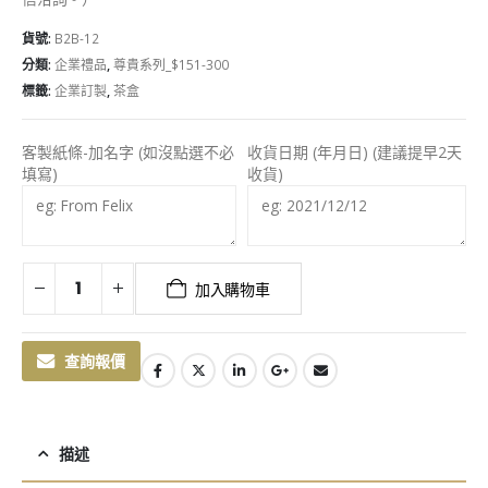
貨號:
B2B-12
分類:
企業禮品
,
尊貴系列_$151-300
標籤:
企業訂製
,
茶盒
客製紙條-加名字 (如沒點選不必
收貨日期 (年月日) (建議提早2天
填寫)
收貨)
加入購物車
查詢報價
描述