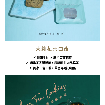
茉莉花茶曲奇
✓ 法國牛油 × 原片茉莉花茶
✓ 清雅花香透酥脆，尾韻回甘如品鮮茶
✦ 獨家三窨工藝，茶香穿透力加倍