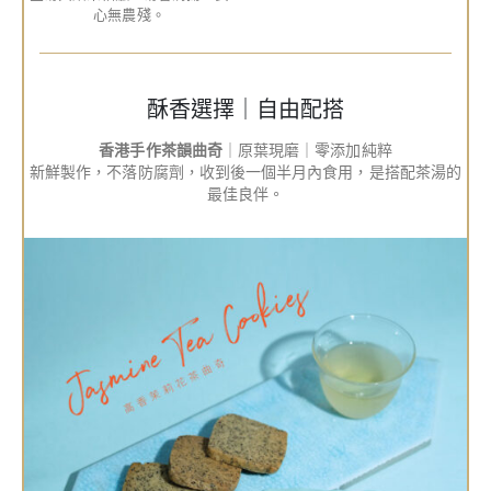
心無農殘。
酥香選擇｜自由配搭
香港手作茶韻曲奇
｜原葉現磨｜零添加純粹
新鮮製作，不落防腐劑，收到後一個半月內食用，是搭配茶湯的
最佳良伴。