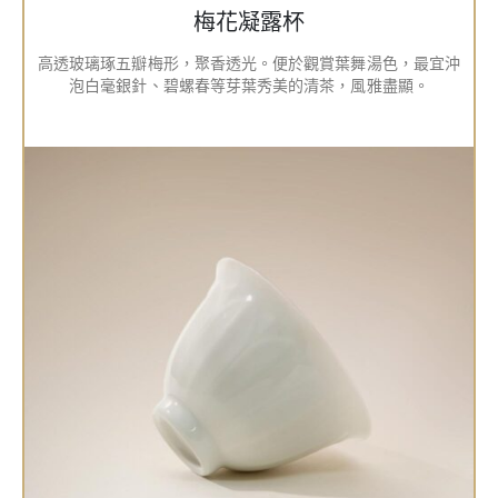
梅花凝露杯
高透玻璃琢五瓣梅形，聚香透光。便於觀賞葉舞湯色，最宜沖
泡白毫銀針、碧螺春等芽葉秀美的清茶，風雅盡顯。