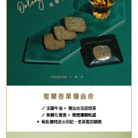
蜜蘭香單欉曲奇
✓ 法國牛油 × 潮汕古法炭焙茶
✓ 焦糖化蜜香 × 微煙燻顆粒感
✦ 每批獨特炭火印記，老茶客回頭款