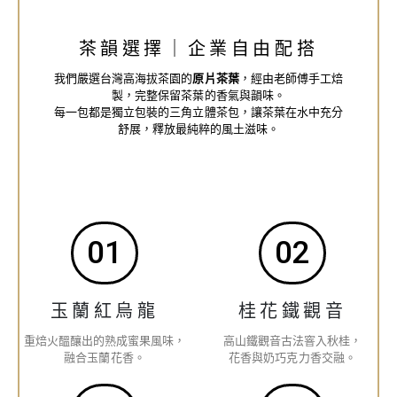
茶韻選擇｜企業自由配搭
我們嚴選台灣高海拔茶園的
原片茶葉
，經由老師傅手工焙
製，完整保留茶葉的香氣與韻味。
每一包都是獨立包裝的三角立體茶包，讓茶葉在水中充分
舒展，釋放最純粹的風土滋味。
01
02
玉蘭紅烏龍
桂花鐵觀音
重焙火醞釀出的熟成蜜果風味，
高山鐵觀音古法窨入秋桂，
融合玉蘭花香。
花香與奶巧克力香交融。