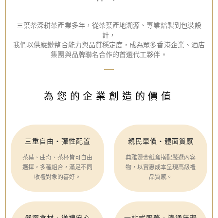
三葉茶深耕茶產業多年，從茶葉產地溯源、專業焙製到包裝設
計，
我們以供應鏈整合能力與品質穩定度，成為眾多香港企業、酒店
集團與品牌聯名合作的首選代工夥伴。
為您的企業創造的價值
三重自由・彈性配置
親民單價・體面質感
茶葉、曲奇、茶杯皆可自由
典雅燙金紙盒搭配嚴選內容
選擇，多種組合，滿足不同
物，以實惠成本呈現高級禮
收禮對象的喜好。
品質感。
嚴選食材・送禮安心
一站式服務・溝通無礙