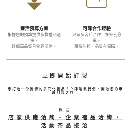
靈活預算方案
可靠合作經驗​
根據您的預算提供多樣禮品選
與眾多客戶合作，多案例分
擇，
享。
確保高品質且物超所值。
贏得信賴，品質有保障。
立即開始訂製
想打造一份獨特的多元化禮品？立即聯繫我們，開啟您的專
屬訂製之旅！
歡迎
店家供應洽詢・企業禮品洽詢・
活動茶品接洽