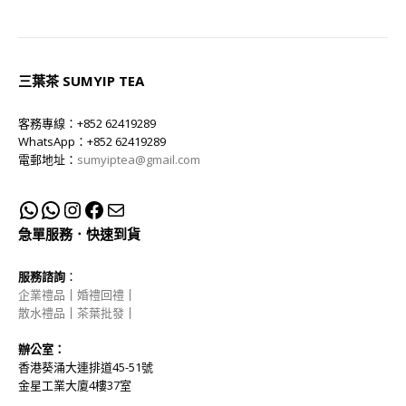
三葉茶 SUMYIP TEA
客務專線：+852 62419289
WhatsApp：+852 62419289
電郵地址：
sumyiptea@gmail.com
急單服務．快速到貨
服務諮詢
：
企業禮品
｜
婚禮回禮
｜
散水禮品
｜
茶葉批發
｜
辦公室：
香港葵涌大連排道45-51號
金星工業大廈4樓37室