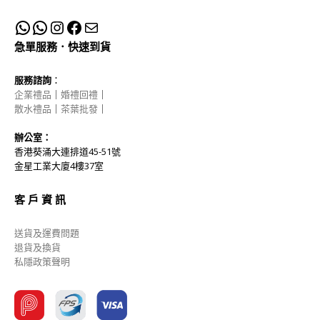
急單服務．快速到貨
服務諮詢
：
企業禮品
｜
婚禮回禮
｜
散水禮品
｜
茶葉批發
｜
辦公室：
香港葵涌大連排道45-51號
金星工業大廈4樓37室
客 戶 資 訊
送貨及運費問題
退貨及換貨
私隱政策聲明