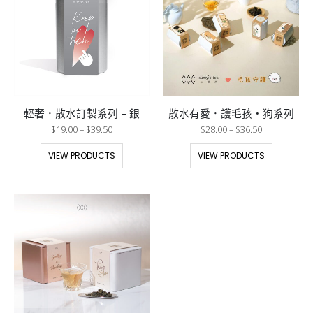
輕奢．散水訂製系列 – 銀
散水有愛．護毛孩・狗系列
$
19.00
–
$
39.50
$
28.00
–
$
36.50
VIEW PRODUCTS
VIEW PRODUCTS