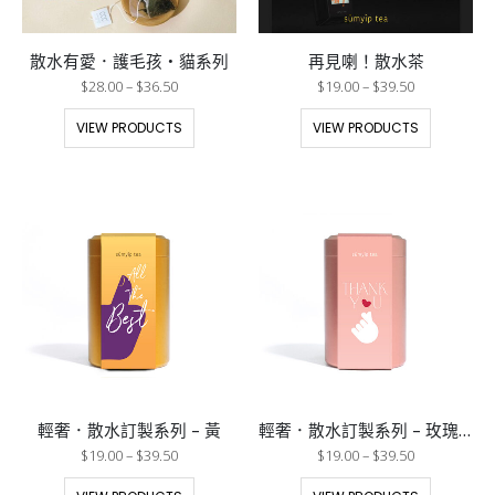
散水有愛．護毛孩・貓系列
再見喇！散水茶
$
28.00
–
$
36.50
$
19.00
–
$
39.50
VIEW PRODUCTS
VIEW PRODUCTS
輕奢．散水訂製系列 – 黃
輕奢．散水訂製系列 – 玫瑰金
$
19.00
–
$
39.50
$
19.00
–
$
39.50