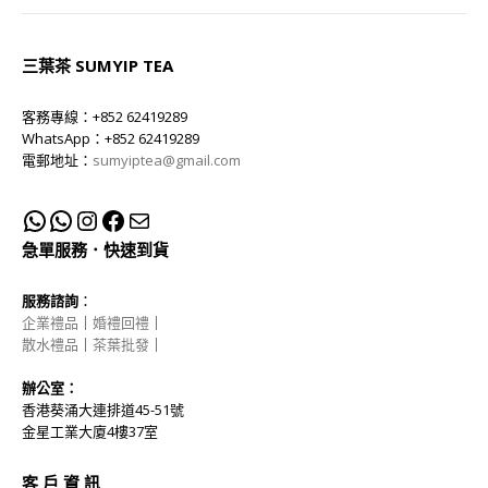
三葉茶 SUMYIP TEA
客務專線：+852 62419289
WhatsApp：+852 62419289
電郵地址：
sumyiptea@gmail.com
急單服務．快速到貨
服務諮詢
：
企業禮品
｜
婚禮回禮
｜
散水禮品
｜
茶葉批發
｜
辦公室：
香港葵涌大連排道45-51號
金星工業大廈4樓37室
客 戶 資 訊