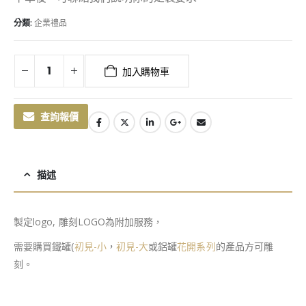
分類:
企業禮品
加入購物車
查詢報價
描述
製定logo, 雕刻LOGO為附加服務，
需要購買鐵罐(
初見-小
，
初見-大
或鋁罐
花開系列
的產品方可雕
刻。