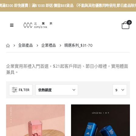
買滿$300 即免運費｜滿$1000 即送 價值$88貨品 （不能與其他優惠同時使用,節日產品除
0
全部產品
企業禮品
精選系列_$31-70
企業實用茶禮入門首選，$21起客戶拜訪、節日小贈禮，實用體面
兼具。
FILTER