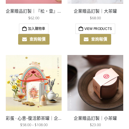
企業贈品訂製｜『松・壹』松木茶禮
企業贈品訂製｜大茶罐
$
62.00
$
68.00
加入購物車
VIEW PRODUCTS
查詢報價
查詢報價
彩蛋 · 心意-復活節茶罐｜企業贈品訂製
企業贈品訂製｜小茶罐
$
58.00
–
$
108.00
$
23.00