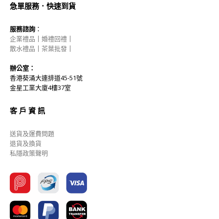
急單服務．快速到貨
服務諮詢
：
企業禮品
｜
婚禮回禮
｜
散水禮品
｜
茶葉批發
｜
辦公室：
香港葵涌大連排道45-51號
金星工業大廈4樓37室
客 戶 資 訊
送貨及運費問題
退貨及換貨
私隱政策聲明