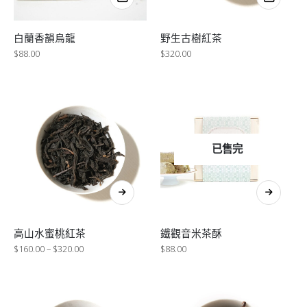
白蘭香韻烏龍
野生古樹紅茶
$
88.00
$
320.00
已售完
高山水蜜桃紅茶
鐵觀音米茶酥
$
160.00
–
$
320.00
$
88.00