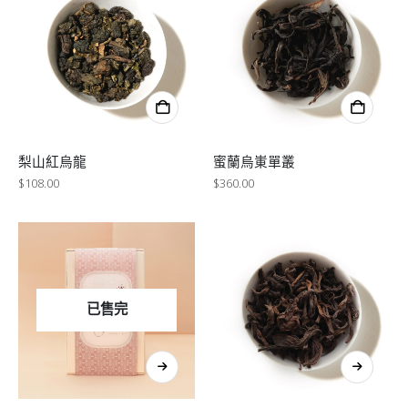
梨山紅烏龍
蜜蘭烏崬單叢
$
108.00
$
360.00
已售完