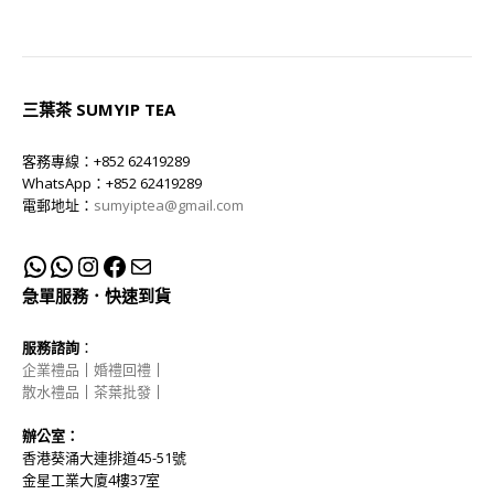
三葉茶 SUMYIP TEA
客務專線：+852 62419289
WhatsApp：+852 62419289
電郵地址：
sumyiptea@gmail.com
急單服務．快速到貨
服務諮詢
：
企業禮品
｜
婚禮回禮
｜
散水禮品
｜
茶葉批發
｜
辦公室：
香港葵涌大連排道45-51號
金星工業大廈4樓37室