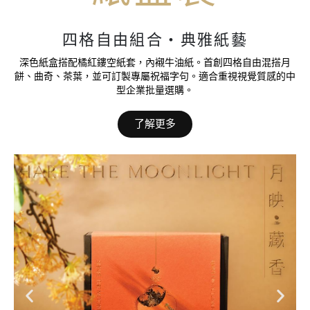
四格自由組合・典雅紙藝
深色紙盒搭配橘紅鏤空紙套，內襯牛油紙。首創四格自由混搭月
餅、曲奇、茶葉，並可訂製專屬祝福字句。適合重視視覺質感的中
型企業批量選購。
了解更多