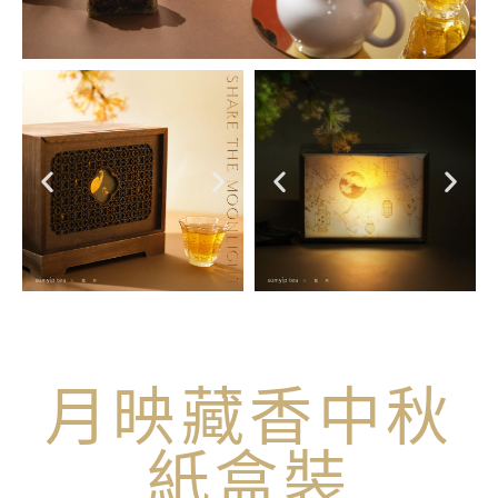
月映藏香中秋
紙盒裝