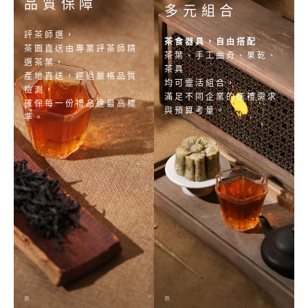
品質保障
多元組合
評茶師選，
茶食器具，自由搭配
茶園直送由專業評茶師精
茶葉、手工曲奇、果乾、
選茶葉，
茶具
產地直送，經過嚴格品質
均可靈活組合，
檢測，
滿足不同企業的送禮需求
確保每一份禮品達最高標
與預算考量。
準。