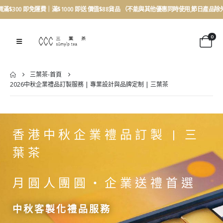
買滿$300 即免運費｜滿$1000 即送 價值$88貨品 （不能與其他優惠同時使用,節日產品除
0
三葉茶-首頁
2026中秋企業禮品訂製服務 | 專業設計與品牌定制 | 三葉茶
香港中秋企業禮品訂製 | 三
葉茶
月圓人團圓・企業送禮首選
中秋客製化禮品服務