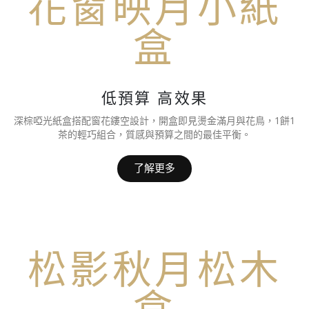
花窗映月小紙
盒
低預算 高效果
深棕啞光紙盒搭配窗花鏤空設計，開盒即見燙金滿月與花鳥，1餅1
茶的輕巧組合，質感與預算之間的最佳平衡。
了解更多
松影秋月松木