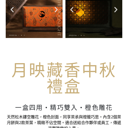
月映藏香中秋
禮盒
一盒四用・精巧雙入・橙色雕花
天然松木鏤空雕花，橙色封面，同享茶承與燈籠巧思。內含2個茶
月餅與2款茶葉，精緻不佔空間。適合送給合作夥伴或員工，傳遞