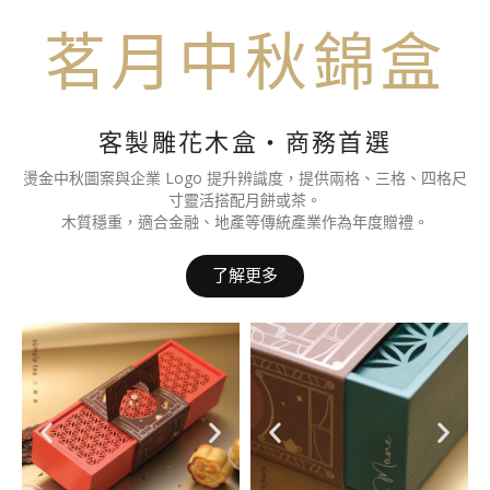
茗月中秋錦盒
客製雕花木盒・商務首選
燙金中秋圖案與企業 Logo 提升辨識度，提供兩格、三格、四格尺
寸靈活搭配月餅或茶。
木質穩重，適合金融、地產等傳統產業作為年度贈禮。
了解更多