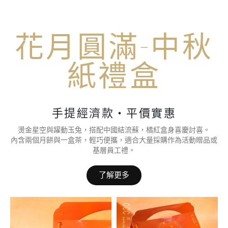
花月圓滿-中秋
紙禮盒
手提經濟款・平價實惠
燙金星空與躍動玉兔，搭配中國結流蘇，橘紅盒身喜慶討喜。
內含兩個月餅與一盒茶，輕巧便攜，適合大量採購作為活動贈品或
基層員工禮。
了解更多