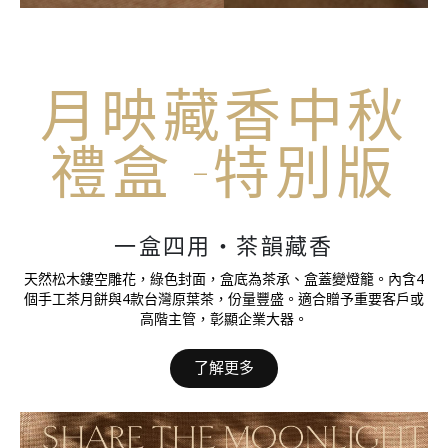
月映藏香中秋
禮盒 -特別版
一盒四用・茶韻藏香
天然松木鏤空雕花，綠色封面，盒底為茶承、盒蓋變燈籠。內含4
個手工茶月餅與4款台灣原葉茶，份量豐盛。適合贈予重要客戶或
高階主管，彰顯企業大器。
了解更多