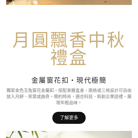
月圓飄香中秋
禮盒
金屬窗花扣・現代極簡
獨家金色玉兔窗花金屬釦，搭配漸層盒身，兩格或三格設計可自由
放入月餅、茶葉或曲奇。簡約時尚，適合科技、新創企業送禮，展
現年輕品味。
了解更多