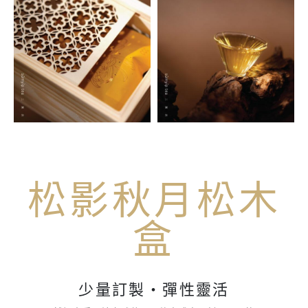
松影秋月松木
盒
少量訂製・彈性靈活