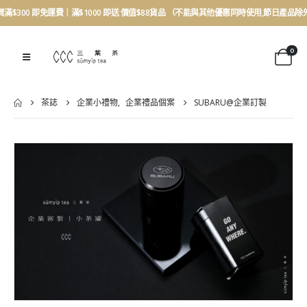
買滿$300 即免運費｜滿$1000 即送 價值$88貨品 （不能與其他優惠同時使用,節日產品除
0
茶誌
企業小禮物
,
企業禮品個案
SUBARU@企業訂製