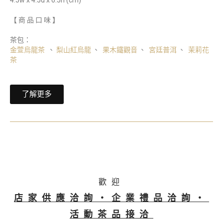
4.5w x 4.5d x 6.5h (cm)
【 商 品 口 味 】
茶包：
金萱烏龍茶
、
梨山紅烏龍
、
果木鐵觀音
、
宮廷普洱
、
茉莉花
茶
了解更多
歡迎
店家供應洽詢・企業禮品洽詢・
活動茶品接洽