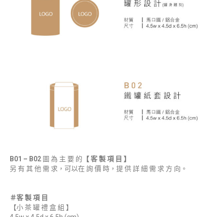
B01 – B02
圖 為 主 要 的
【 客 製 項 目 】
另 有 其 他 需 求，可以在 詢 價 時，提 供 詳 細 需 求 方 向。
＃客 製 項 目
【小 茶 罐 禮 盒 組 】